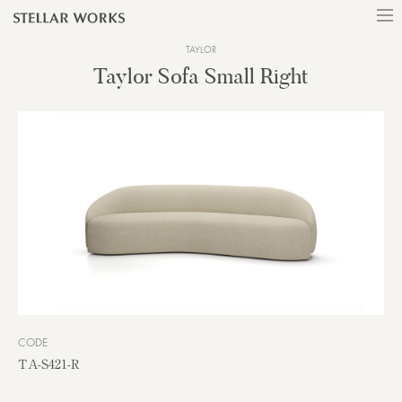
TAYLOR
Taylor Sofa Small Right
CODE
TA-S421-R