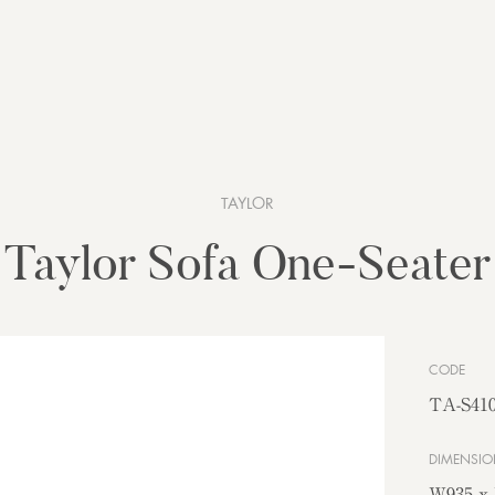
TAYLOR
Taylor Sofa One-Seater
CODE
TA-S410
DIMENSIO
W935 x