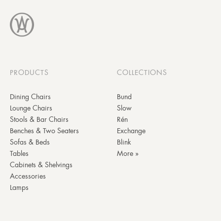
PRODUCTS
COLLECTIONS
Dining Chairs
Bund
Lounge Chairs
Slow
Stools & Bar Chairs
Rén
Benches & Two Seaters
Exchange
Sofas & Beds
Blink
Tables
More »
Cabinets & Shelvings
Accessories
Lamps