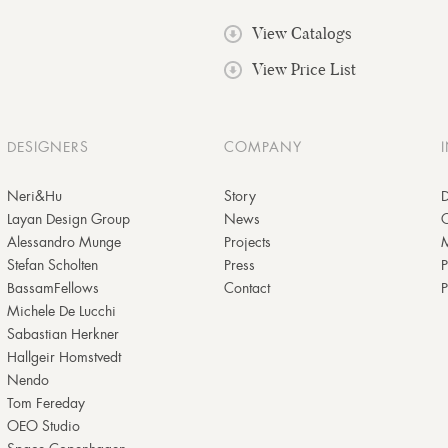
View Catalogs
View Price List
DESIGNERS
COMPANY
Neri&Hu
Story
D
Layan Design Group
News
Alessandro Munge
Projects
M
Stefan Scholten
Press
P
BassamFellows
Contact
P
Michele De Lucchi
Sabastian Herkner
Hallgeir Homstvedt
Nendo
Tom Fereday
OEO Studio