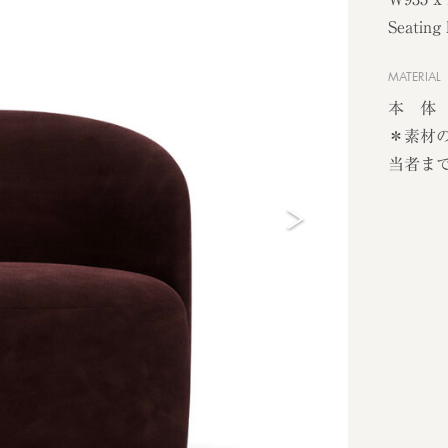
Seating
MATERIAL
本 体
＊素材
当者ま