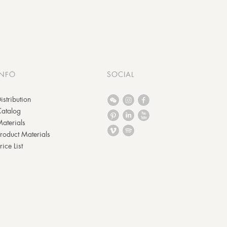
INFO
SOCIAL
istribution
Catalog
aterials
roduct Materials
rice List