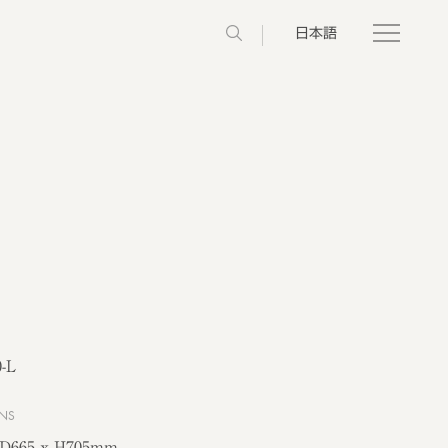
日本語
-L
NS
 D665 x H705mm