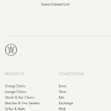
Seiton Cabinet Low
PRODUCTS
COLLECTIONS
Dining Chairs
Bund
Lounge Chairs
Slow
Stools & Bar Chairs
Rén
Benches & Two Seaters
Exchange
Sofas & Beds
Blink