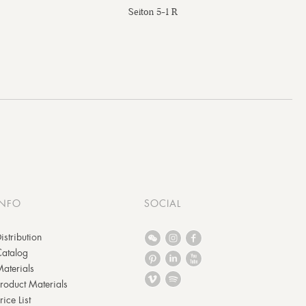
Seiton 5-1 R
INFO
SOCIAL
istribution
Catalog
aterials
roduct Materials
rice List