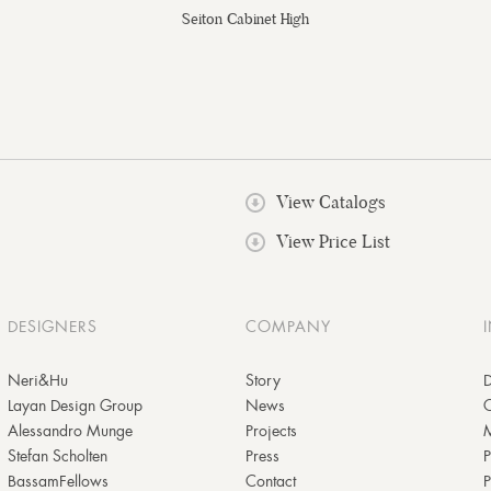
Seiton Cabinet High
View Catalogs
View Price List
DESIGNERS
COMPANY
Neri&Hu
Story
D
Layan Design Group
News
Alessandro Munge
Projects
M
Stefan Scholten
Press
P
BassamFellows
Contact
P