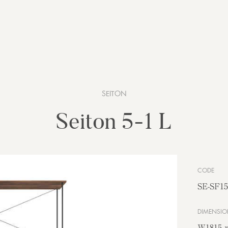
SEITON
Seiton 5-1 L
CODE
SE-SF15
DIMENSIO
W1815 