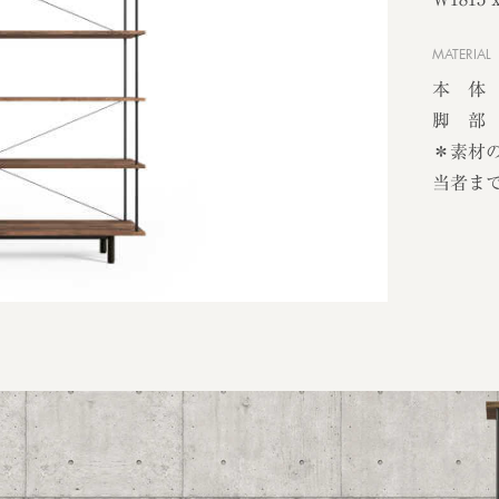
MATERIAL
本 体
脚 部 
＊素材
当者ま