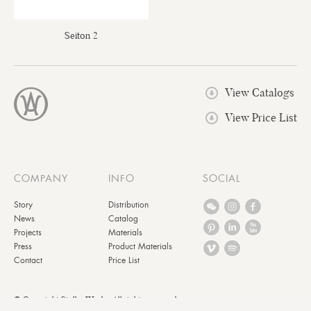
Seiton 2
View Catalogs
View Price List
COMPANY
INFO
SOCIAL
Story
Distribution
News
Catalog
Projects
Materials
Press
Product Materials
Contact
Price List
© Copyright Stellar Works. All rights reserved.