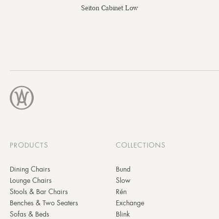
Seiton Cabinet Low
PRODUCTS
COLLECTIONS
Dining Chairs
Bund
Lounge Chairs
Slow
Stools & Bar Chairs
Rén
Benches & Two Seaters
Exchange
Sofas & Beds
Blink