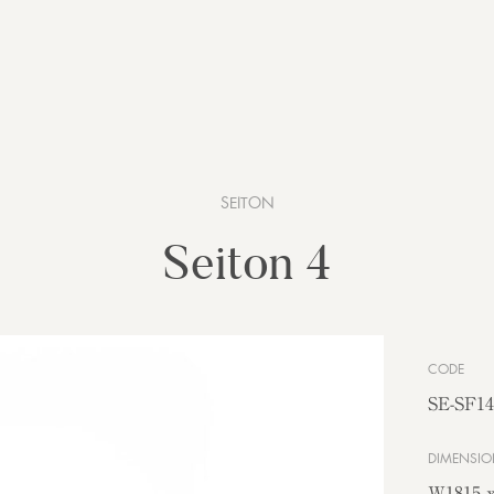
SEITON
Seiton 4
CODE
SE-SF14
DIMENSIO
W1815 