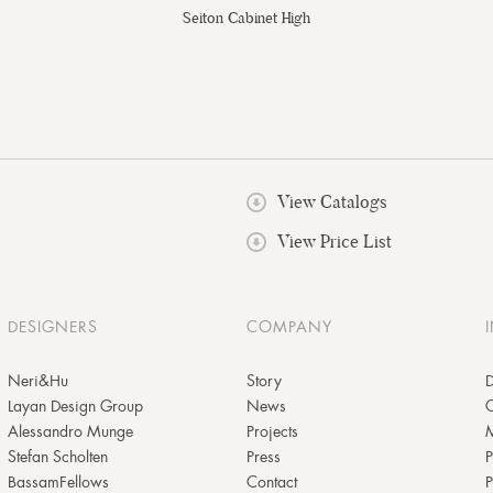
Seiton Cabinet High
View Catalogs
View Price List
DESIGNERS
COMPANY
Neri&Hu
Story
D
Layan Design Group
News
Alessandro Munge
Projects
M
Stefan Scholten
Press
P
BassamFellows
Contact
P