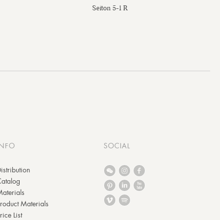
Seiton 5-1 R
INFO
SOCIAL
istribution
Catalog
aterials
roduct Materials
rice List