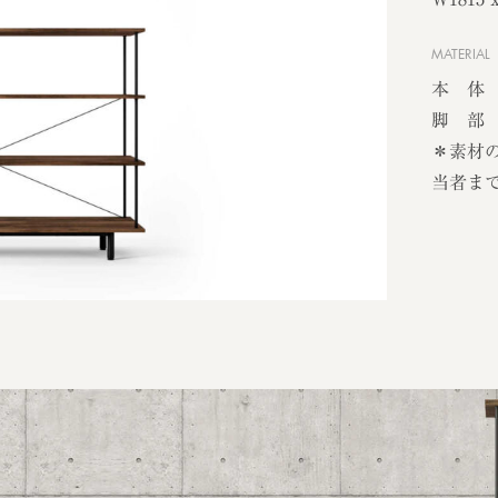
MATERIAL
本 体
脚 部 
＊素材
当者ま