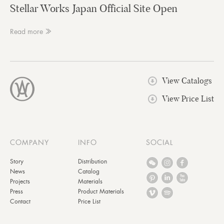
Stellar Works Japan Official Site Open
Read more ≫
View Catalogs
View Price List
COMPANY
INFO
SOCIAL
Story
Distribution
News
Catalog
Projects
Materials
Press
Product Materials
Contact
Price List