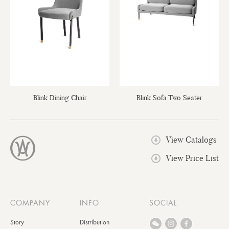
Blink Dining Chair
Blink Sofa Two Seater
View Catalogs
View Price List
COMPANY
INFO
SOCIAL
Story
Distribution