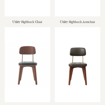
Utility Highback Chair
Utility Highback Armchair