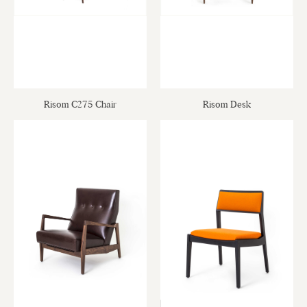
Risom C275 Chair
Risom Desk