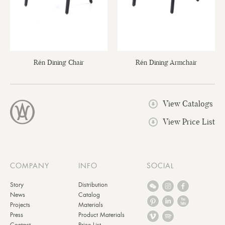
Rén Dining Chair
Rén Dining Armchair
View Catalogs
View Price List
COMPANY
INFO
SOCIAL
Story
Distribution
News
Catalog
Projects
Materials
Press
Product Materials
Contact
Price List