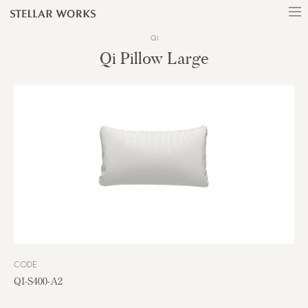
QI
Qi Pillow Large
CODE
QI-S400-A2