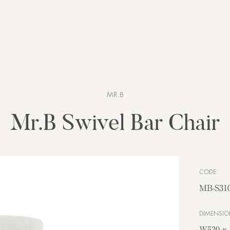
MR.B
Mr.B Swivel Bar Chair
CODE
MB-S310
DIMENSIO
W530 x