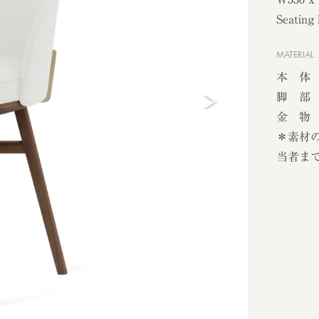
Seating
MATERIAL
本 体
脚 部
金 物 
＊素材
当者ま