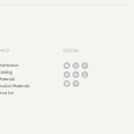
INFO
SOCIAL
istribution
Catalog
aterials
roduct Materials
rice List