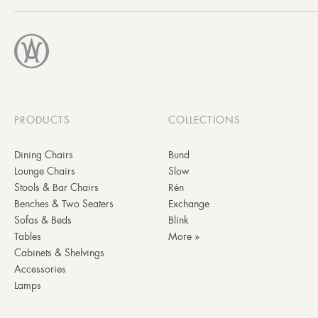
PRODUCTS
COLLECTIONS
Dining Chairs
Bund
Lounge Chairs
Slow
Stools & Bar Chairs
Rén
Benches & Two Seaters
Exchange
Sofas & Beds
Blink
Tables
More »
Cabinets & Shelvings
Accessories
Lamps