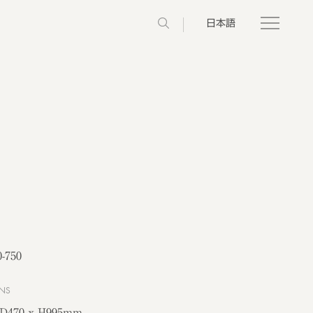
日本語
-750
NS
 D470 x H995mm