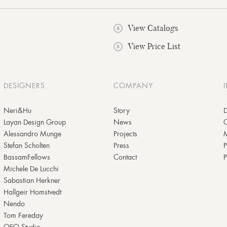
View Catalogs
View Price List
DESIGNERS
COMPANY
Neri&Hu
Story
D
Layan Design Group
News
Alessandro Munge
Projects
M
Stefan Scholten
Press
P
BassamFellows
Contact
P
Michele De Lucchi
Sabastian Herkner
Hallgeir Homstvedt
Nendo
Tom Fereday