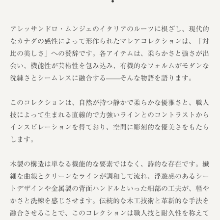
アレッサンドロ・ムンジェのイタリアのルーツに根ざし、現代的
なカナダの感性によって形作られたマレアコレクションは、「対
比の美しさ」への賛辞です。各アイテムは、柔らかさと強さが出
会い、機能性が芸術性を包み込み、有機的なフォルムがモダンな
洗練さとシームレスに融合する——そんな物語を語ります。
このコレクションは、自然が持つ静かで柔らかな優雅さと、職人
技によって生まれる直線的で力強いラインとのコントラストから
インスピレーションを得ており、空間に彫刻的な優美さをもたら
します。
木製の構造は単なる機能的な要素ではなく、詩的な存在です。繊
細な曲線とクリーンなラインが調和して流れ、浮遊感のあるシー
トデザインや金属製の背面ハンドルといった細部の工夫が、軽や
かさと洗練を感じさせます。伝統的な木工技術と革新的な手法を
融合させることで、このコレクションは職人技と耐久性を称えて