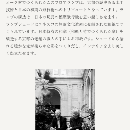
オーク材でつくられたこのフロアランプは、京都の歴史ある木工
技術と日本の初期の飛行術へのトリビュートとなっています。ラ
ンプの構造は、日本の玩具の模型飛行機を思い起こさせます。
ランプシェードはユネスコの無形文化遺産に登録された和紙でつ
くられています。日本特有の和傘（和紙と竹でつくられた傘）を
製造する京都の老舗の職人の手による和紙です。シェードから漏
れる暖かな光が柔らかな影をつくりだし、インテリアをより美し
く際立たせます。