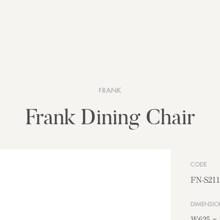
FRANK
Frank Dining Chair
CODE
FN-S211
DIMENSIO
W625 x