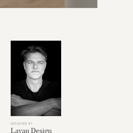
DESIGNED BY
Layan Design