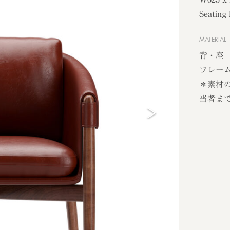
Seating
MATERIAL
背・座
フレー
＊素材
当者ま