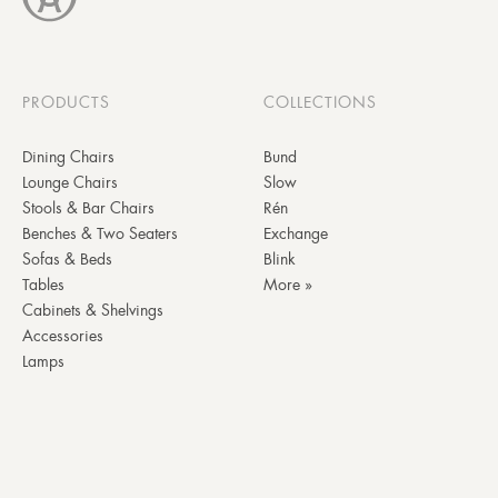
PRODUCTS
COLLECTIONS
Dining Chairs
Bund
Lounge Chairs
Slow
Stools & Bar Chairs
Rén
Benches & Two Seaters
Exchange
Sofas & Beds
Blink
Tables
More »
Cabinets & Shelvings
Accessories
Lamps