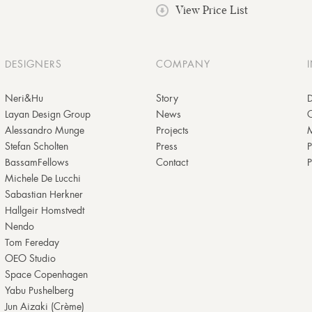
View Price List
DESIGNERS
COMPANY
Neri&Hu
Story
D
Layan Design Group
News
Alessandro Munge
Projects
M
Stefan Scholten
Press
P
BassamFellows
Contact
P
Michele De Lucchi
Sabastian Herkner
Hallgeir Homstvedt
Nendo
Tom Fereday
OEO Studio
Space Copenhagen
Yabu Pushelberg
Jun Aizaki (Crème)