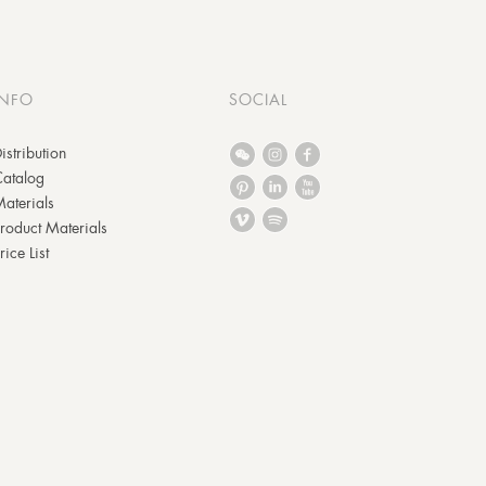
INFO
SOCIAL
istribution
Catalog
aterials
roduct Materials
rice List