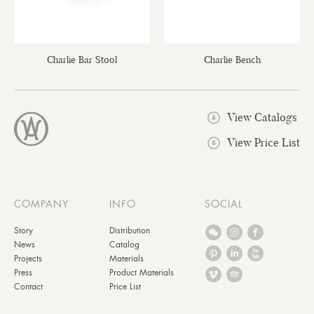
Charlie Bar Stool
Charlie Bench
View Catalogs
View Price List
COMPANY
INFO
SOCIAL
Story
Distribution
News
Catalog
Projects
Materials
Press
Product Materials
Contact
Price List