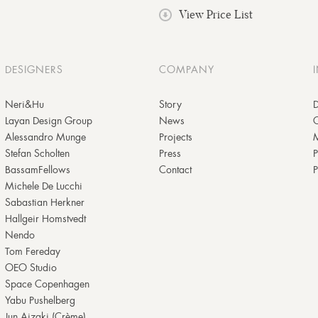
View Price List
DESIGNERS
COMPANY
Neri&Hu
Story
D
Layan Design Group
News
Alessandro Munge
Projects
M
Stefan Scholten
Press
P
BassamFellows
Contact
P
Michele De Lucchi
Sabastian Herkner
Hallgeir Homstvedt
Nendo
Tom Fereday
OEO Studio
Space Copenhagen
Yabu Pushelberg
Jun Aizaki (Crème)