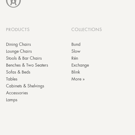
PRODUCTS
COLLECTIONS
Dining Chairs
Bund
Lounge Chairs
Slow
Stools & Bar Chairs
Rén
Benches & Two Seaters
Exchange
Sofas & Beds
Blink
Tables
More »
Cabinets & Shelvings
Accessories
Lamps