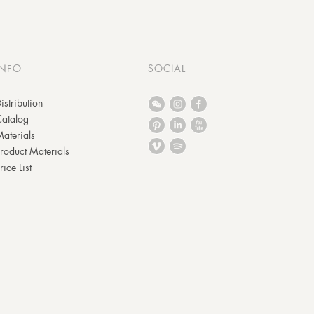
INFO
SOCIAL
istribution
Catalog
aterials
roduct Materials
rice List