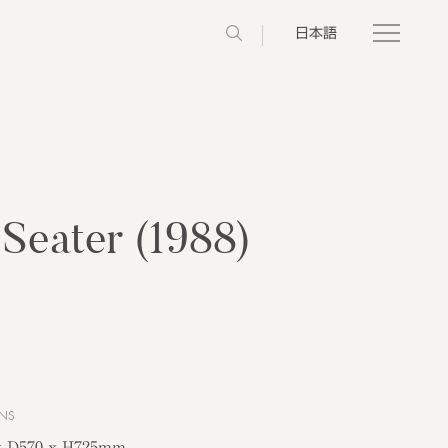
日本語
Seater (1988)
NS
x D570 x H725mm