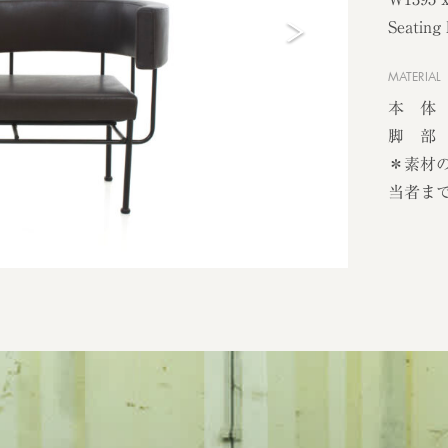
Seating
MATERIAL
本 体
脚 部 
＊素材
当者ま