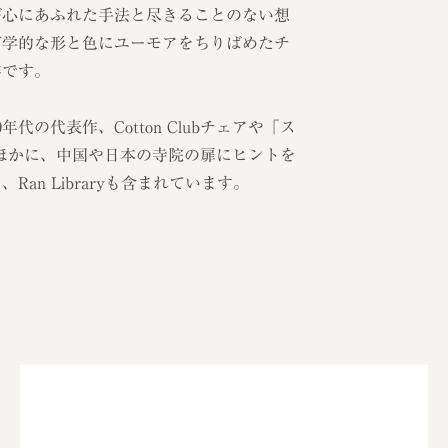
び心にあふれた手法と尽きることのない想
何学的な形と色にユーモアをちりばめたチ
群です。
代の代表作、Cotton Clubチェアや「ス
アのほかに、中国や日本の寺院の扉にヒントを
an Libraryも含まれています。