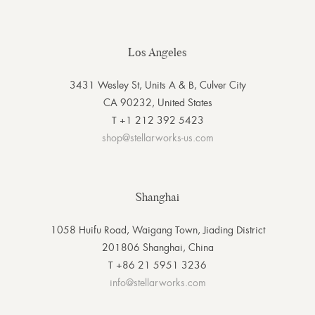
Los Angeles
3431 Wesley St, Units A & B, Culver City
CA 90232, United States
T +1 212 392 5423
shop@stellarworks-us.com
Shanghai
1058 Huifu Road, Waigang Town, Jiading District
201806 Shanghai, China
T +86 21 5951 3236
info@stellarworks.com