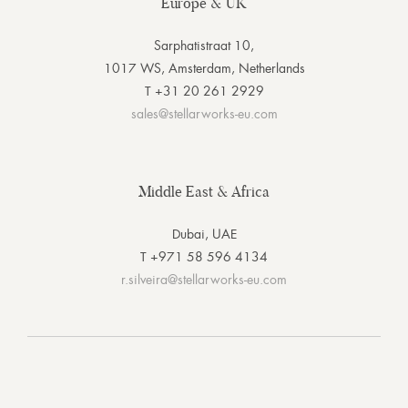
Europe & UK
Sarphatistraat 10,
1017 WS, Amsterdam, Netherlands
T +31 20 261 2929
sales@stellarworks-eu.com
Middle East & Africa
Dubai, UAE
T +971 58 596 4134
r.silveira@stellarworks-eu.com